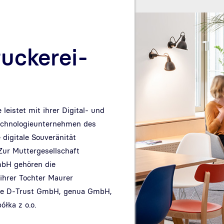
uckerei-
eistet mit ihrer Digital- und
echnologieunternehmen des
 digitale Souveränität
Zur Muttergesellschaft
bH gehören die
hrer Tochter Maurer
ie D-Trust GmbH, genua GmbH,
łka z o.o.