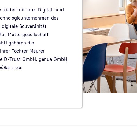
eistet mit ihrer Digital- und
echnologieunternehmen des
 digitale Souveränität
Zur Muttergesellschaft
bH gehören die
hrer Tochter Maurer
ie D-Trust GmbH, genua GmbH,
łka z o.o.