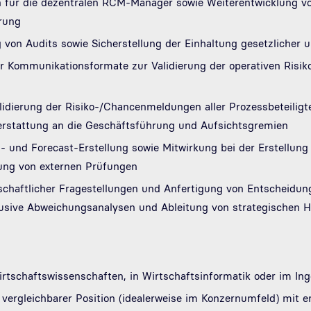
 für die dezentralen RCM-Manager sowie Weiterentwicklung v
erung
von Audits sowie Sicherstellung der Einhaltung gesetzlicher 
r Kommunikationsformate zur Validierung der operativen Risi
lidierung der Risiko-/Chancenmeldungen aller Prozessbeteilig
terstattung an die Geschäftsführung und Aufsichtsgremien
- und Forecast-Erstellung sowie Mitwirkung bei der Erstellun
tung von externen Prüfungen
schaftlicher Fragestellungen und Anfertigung von Entscheidu
lusive Abweichungsanalysen und Ableitung von strategischen
rtschaftswissenschaften, in Wirtschaftsinformatik oder im I
 vergleichbarer Position (idealerweise im Konzernumfeld) mit e