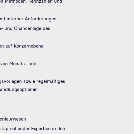
on Methoden, Kennzahlen und
und interner Anforderungen
ko- und Chancenlage des
ten auf Konzernebene
g von Monats- und
ngsvorlagen sowie regelmäßiges
 Handlungsoptionen
ngenieurwesen
ntsprechender Expertise in den