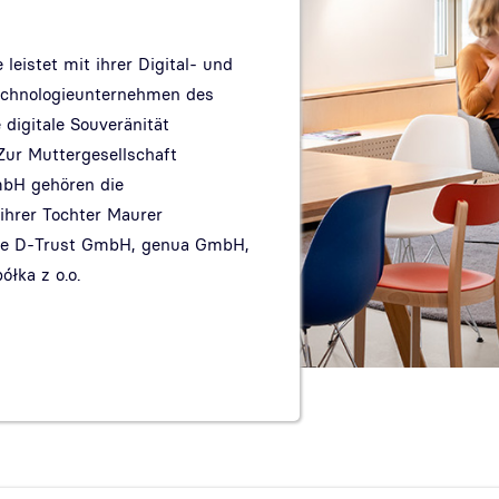
eistet mit ihrer Digital- und
echnologieunternehmen des
 digitale Souveränität
Zur Muttergesellschaft
bH gehören die
hrer Tochter Maurer
ie D-Trust GmbH, genua GmbH,
łka z o.o.