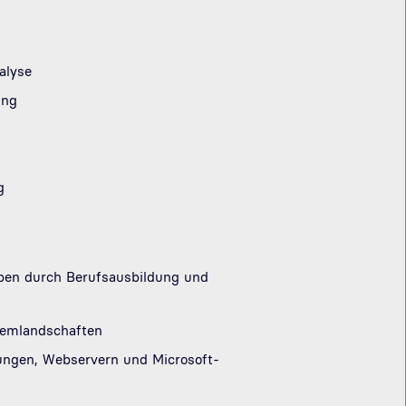
alyse
ung
g
rben durch Berufsausbildung und
temlandschaften
dungen, Webservern und Microsoft-