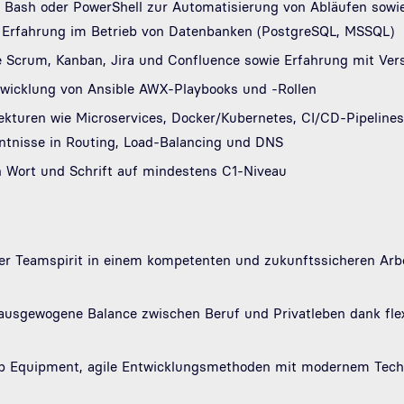
, Bash oder PowerShell zur Automatisierung von Abläufen sowi
d Erfahrung im Betrieb von Datenbanken (PostgreSQL, MSSQL)
e Scrum, Kanban, Jira und Confluence sowie Erfahrung mit Vers
twicklung von Ansible AWX-Playbooks und -Rollen
ekturen wie Microservices, Docker/Kubernetes, CI/CD-Pipeline
ntnisse in Routing, Load-Balancing und DNS
n Wort und Schrift auf mindestens C1-Niveau
ler Teamspirit in einem kompetenten und zukunftssicheren Arb
ausgewogene Balance zwischen Beruf und Privatleben dank flex
p Equipment, agile Entwicklungsmethoden mit modernem Tech 